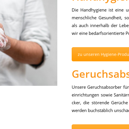
Die Hand­hy­gie­ne ist eine un
mensch­li­che Ge­sund­heit, s
als auch in­ner­halb der Le­be
wir eine be­darfs­ori­en­tier­te Pr
zu unseren Hygiene-Prod
Geruchsab
Un­se­re Ge­ruchs­ab­sor­ber für 
ein­rich­tun­gen so­wie Sa­ni­tä
cker, die stö­ren­de Ge­rü­che 
wer­den buch­stäb­lich un­schä