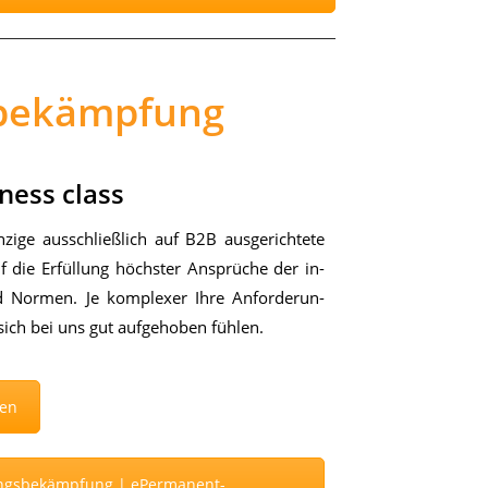
sbekämpfung
ness class
i­ge aus­schließ­lich auf B2B aus­ge­rich­te­te
 auf die Er­fül­lung höchs­ter An­sprü­che der in­
nd Nor­men. Je kom­ple­xer Ihre An­for­de­run­
ich bei uns gut auf­ge­ho­ben füh­len.
gen
lingsbekämpfung | ePermanent-