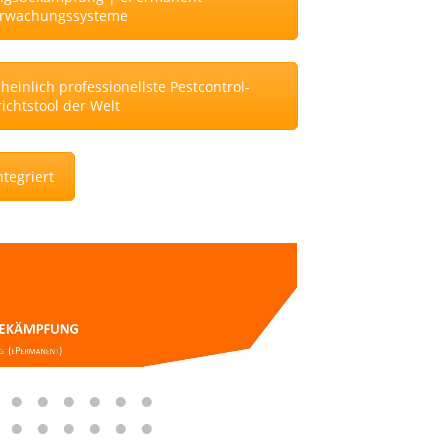
rwachungssysteme
einlich professionellste Pestcontrol-
ichtstool der Welt
tegriert