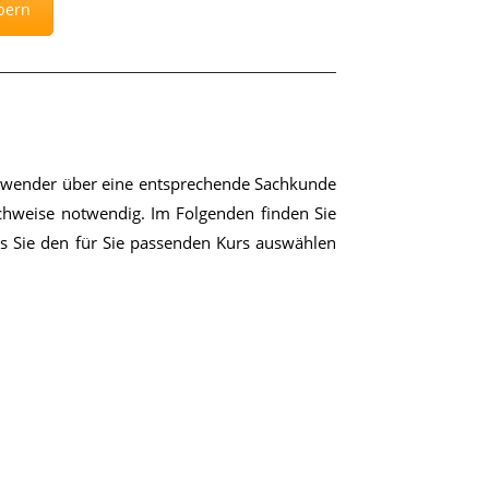
bern
An­wen­der über eine ent­spre­chen­de Sach­kun­de
ch­wei­se not­wen­dig. Im Fol­gen­den fin­den Sie
ass Sie den für Sie pas­sen­den Kurs aus­wäh­len