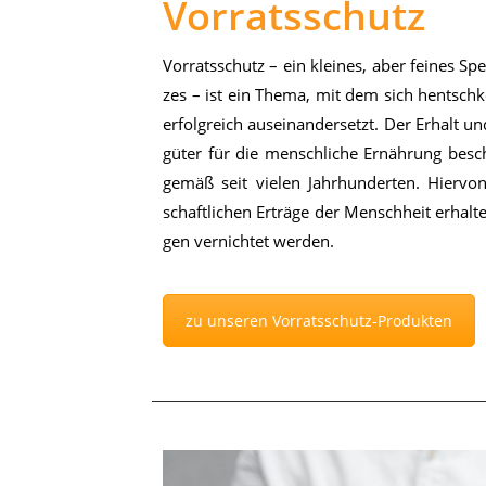
Vorratsschutz
Vor­rats­schutz – ein klei­nes, aber fei­nes Spe­
zes – ist ein The­ma, mit dem sich hentsch­ke 
er­folg­reich aus­ein­an­der­setzt. Der Er­halt u
gü­ter für die mensch­li­che Er­näh­rung be­sc
ge­mäß seit vie­len Jahr­hun­der­ten. Hier­v
schaft­li­chen Er­trä­ge der Mensch­heit er­hal
gen ver­nich­tet wer­den.
zu unseren Vorratsschutz-Produkten