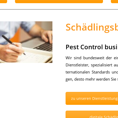
Schädling
Pest Control busi
Wir sind bun­des­weit der ein­z
Dienst­leis­ter, spe­zia­li­siert
ter­na­tio­na­len Stan­dards u
gen, des­to mehr wer­den Sie s
zu unseren Dienstleistun
digitale Schäd