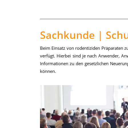
Sachkunde | Sch
Beim Ein­satz von ro­den­ti­zi­den Prä­pa­ra­ten
ver­fügt. Hier­bei sind je nach An­wen­der, An­w
In­for­ma­tio­nen zu den ge­setz­li­chen Neue­r
kön­nen.