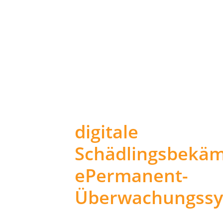
digitale
Schädlingsbekäm
ePermanent-
Überwachungss