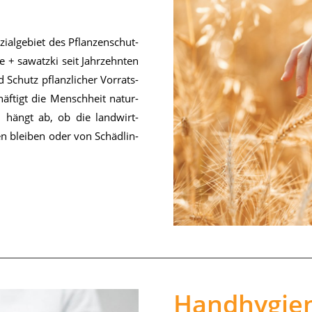
zi­al­ge­biet des Pflan­zen­schut­
+ sa­watz­ki seit Jahr­zehn­ten
nd Schutz pflanz­li­cher Vor­rats­
häf­tigt die Mensch­heit na­tur­
on hängt ab, ob die land­wirt­
­ten blei­ben oder von Schäd­lin­
Handhygie