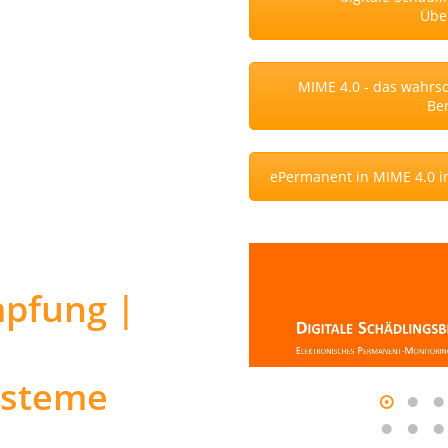
Übe
MIME 4.0 - das wahrsch
Ber
ePermanent in MIME 4.0 in
pfung |
ysteme