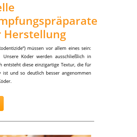
lle
mpfungspräparate
 Herstellung
o­den­ti­zi­de“) müs­sen vor al­lem ei­nes sein:
. Un­se­re Kö­der wer­den aus­schließ­lich in
 ent­steht die­se ein­zig­ar­ti­ge Tex­tur, die für
tiv ist und so deut­lich bes­ser an­ge­nom­men
Kö­der.