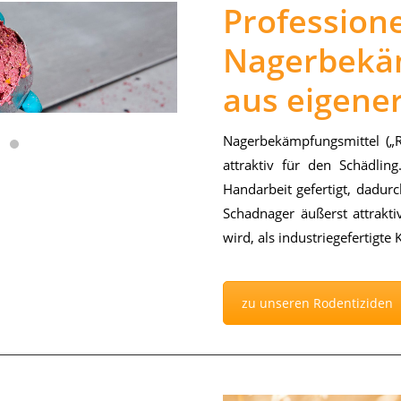
Professione
Nagerbekä
aus eigener
Na­ger­be­kämp­fungs­mit­tel („R
at­trak­tiv für den Schäd­ling
Hand­ar­beit ge­fer­tigt, da­durch
Schad­na­ger äu­ßerst at­trak­
wird, als in­dus­trie­ge­fer­tig­te 
zu unseren Rodentiziden