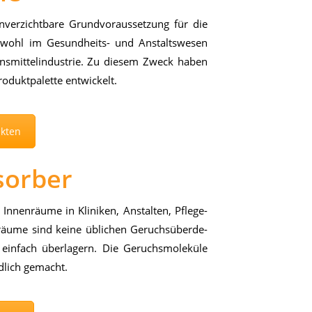
­ver­zicht­ba­re Grund­vor­aus­set­zung für die
o­wohl im Ge­sund­heits- und An­stalts­we­sen
ns­mit­tel­in­dus­trie. Zu die­sem Zweck ha­ben
o­dukt­pa­let­te ent­wi­ckelt.
ukten
sorber
In­nen­räu­me in Kli­ni­ken, An­stal­ten, Pfle­ge­
r­räu­me sind kei­ne üb­li­chen Ge­ruchs­über­de­
ein­fach über­la­gern. Die Ge­ruchs­mo­le­kü­le
d­lich ge­macht.