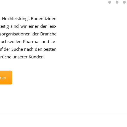
 Hoch­leis­tungs-Ro­den­ti­zi­den
zei­tig sind wir ei­ner der leis­
­or­ga­ni­sa­tio­nen der Bran­che
ruchs­vol­len Phar­ma- und Le­
 auf der Su­che nach den bes­ten
rü­che un­se­rer Kun­den.
ren