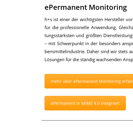
ePermanent Monitoring
h+s ist ei­ner der wich­tigs­ten Her­stel­ler von
für die pro­fes­sio­nel­le An­wen­dung. Gleich­
tungs­stärks­ten und größ­ten Dienst­leis­tungs
– mit Schwer­punkt in der be­son­ders an­sp
bens­mit­tel­in­dus­trie. Da­her sind wir stets
Lö­sun­gen für die stän­dig wach­sen­den An­sp
mehr über ePermanent Monitoring erfah
ePermanent in MIME 4.0 integriert