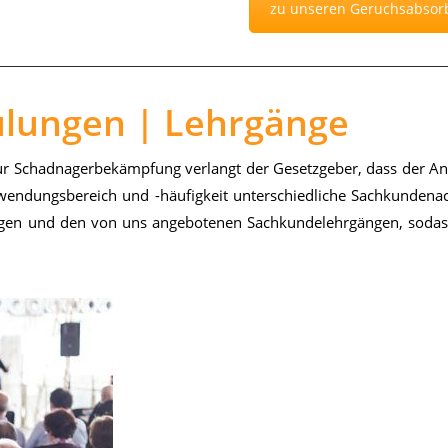
zu unseren Geruchsabsor
ulungen | Lehrgänge
 zur Schad­na­ger­be­kämp­fung ver­langt der Ge­setz­ge­ber, dass der 
en­dungs­be­reich und -häu­fig­keit un­ter­schied­li­che Sach­kun­de­na
un­gen und den von uns an­ge­bo­te­nen Sach­kun­de­lehr­gän­gen, so­d