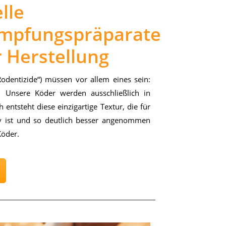
lle
mpfungspräparate
 Herstellung
o­den­ti­zi­de“) müs­sen vor al­lem ei­nes sein:
. Un­se­re Kö­der wer­den aus­schließ­lich in
 ent­steht die­se ein­zig­ar­ti­ge Tex­tur, die für
tiv ist und so deut­lich bes­ser an­ge­nom­men
Kö­der.