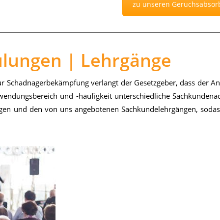
zu unseren Geruchsabsor
ulungen | Lehrgänge
 zur Schad­na­ger­be­kämp­fung ver­langt der Ge­setz­ge­ber, dass der 
en­dungs­be­reich und -häu­fig­keit un­ter­schied­li­che Sach­kun­de­na
un­gen und den von uns an­ge­bo­te­nen Sach­kun­de­lehr­gän­gen, so­d