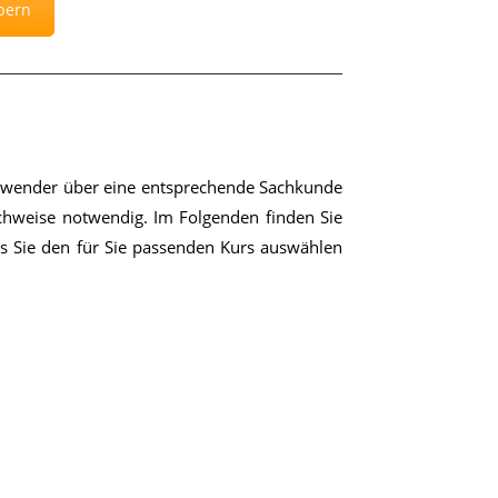
bern
An­wen­der über eine ent­spre­chen­de Sach­kun­de
ch­wei­se not­wen­dig. Im Fol­gen­den fin­den Sie
ass Sie den für Sie pas­sen­den Kurs aus­wäh­len