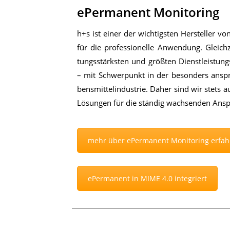
ePermanent Monitoring
h+s ist ei­ner der wich­tigs­ten Her­stel­ler von
für die pro­fes­sio­nel­le An­wen­dung. Gleich­
tungs­stärks­ten und größ­ten Dienst­leis­tungs
– mit Schwer­punkt in der be­son­ders an­sp
bens­mit­tel­in­dus­trie. Da­her sind wir stets
Lö­sun­gen für die stän­dig wach­sen­den An­sp
mehr über ePermanent Monitoring erfah
ePermanent in MIME 4.0 integriert