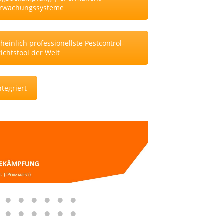
rwachungssysteme
einlich professionellste Pestcontrol-
ichtstool der Welt
tegriert