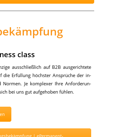
sbekämpfung
ness class
i­ge aus­schließ­lich auf B2B aus­ge­rich­te­te
 auf die Er­fül­lung höchs­ter An­sprü­che der in­
nd Nor­men. Je kom­ple­xer Ihre An­for­de­run­
ich bei uns gut auf­ge­ho­ben füh­len.
gen
lingsbekämpfung | ePermanent-