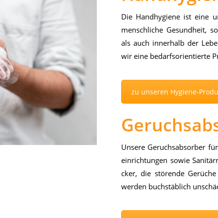
Die Hand­hy­gie­ne ist eine un
mensch­li­che Ge­sund­heit, s
als auch in­ner­halb der Le­be
wir eine be­darfs­ori­en­tier­te Pr
zu unseren Hygiene-Prod
Geruchsab
Un­se­re Ge­ruchs­ab­sor­ber für 
ein­rich­tun­gen so­wie Sa­ni­tä
cker, die stö­ren­de Ge­rü­che 
wer­den buch­stäb­lich un­schä