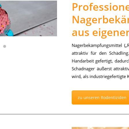
Professione
Nagerbekä
aus eigener
Na­ger­be­kämp­fungs­mit­tel („R
at­trak­tiv für den Schäd­ling
Hand­ar­beit ge­fer­tigt, da­durch
Schad­na­ger äu­ßerst at­trak­
wird, als in­dus­trie­ge­fer­tig­te 
zu unseren Rodentiziden