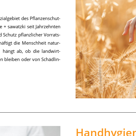
zi­al­ge­biet des Pflan­zen­schut­
+ sa­watz­ki seit Jahr­zehn­ten
nd Schutz pflanz­li­cher Vor­rats­
häf­tigt die Mensch­heit na­tur­
on hängt ab, ob die land­wirt­
­ten blei­ben oder von Schäd­lin­
Handhygie