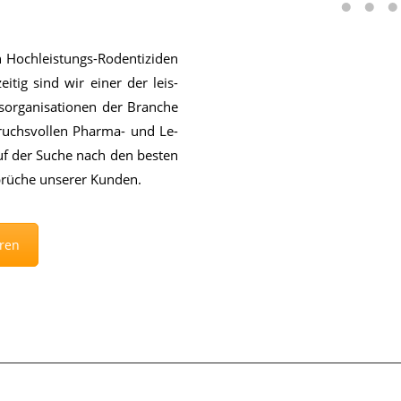
 Hoch­leis­tungs-Ro­den­ti­zi­den
zei­tig sind wir ei­ner der leis­
­or­ga­ni­sa­tio­nen der Bran­che
ruchs­vol­len Phar­ma- und Le­
 auf der Su­che nach den bes­ten
rü­che un­se­rer Kun­den.
ren