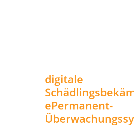
digitale
Schädlingsbekäm
ePermanent-
Überwachungss