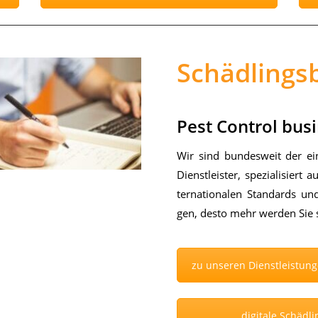
Schädling
Pest Control busi
Wir sind bun­des­weit der ein­z
Dienst­leis­ter, spe­zia­li­siert
ter­na­tio­na­len Stan­dards u
gen, des­to mehr wer­den Sie s
zu unseren Dienstleistun
digitale Schäd