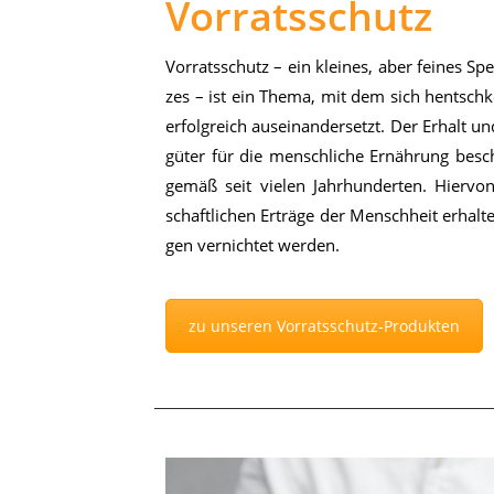
Vorratsschutz
Vor­rats­schutz – ein klei­nes, aber fei­nes Spe­
zes – ist ein The­ma, mit dem sich hentsch­ke 
er­folg­reich aus­ein­an­der­setzt. Der Er­halt u
gü­ter für die mensch­li­che Er­näh­rung be­sc
ge­mäß seit vie­len Jahr­hun­der­ten. Hier­v
schaft­li­chen Er­trä­ge der Mensch­heit er­hal
gen ver­nich­tet wer­den.
zu unseren Vorratsschutz-Produkten