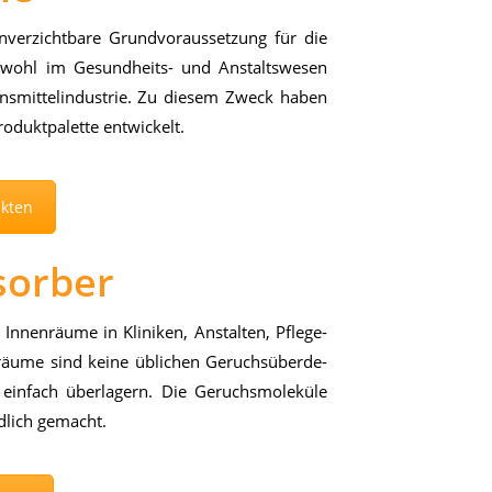
­ver­zicht­ba­re Grund­vor­aus­set­zung für die
o­wohl im Ge­sund­heits- und An­stalts­we­sen
ns­mit­tel­in­dus­trie. Zu die­sem Zweck ha­ben
o­dukt­pa­let­te ent­wi­ckelt.
ukten
sorber
In­nen­räu­me in Kli­ni­ken, An­stal­ten, Pfle­ge­
r­räu­me sind kei­ne üb­li­chen Ge­ruchs­über­de­
ein­fach über­la­gern. Die Ge­ruchs­mo­le­kü­le
d­lich ge­macht.