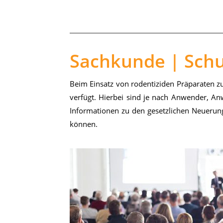
Sachkunde | Sch
Beim Ein­satz von ro­den­ti­zi­den Prä­pa­ra­ten
ver­fügt. Hier­bei sind je nach An­wen­der, An­w
In­for­ma­tio­nen zu den ge­setz­li­chen Neue­r
kön­nen.