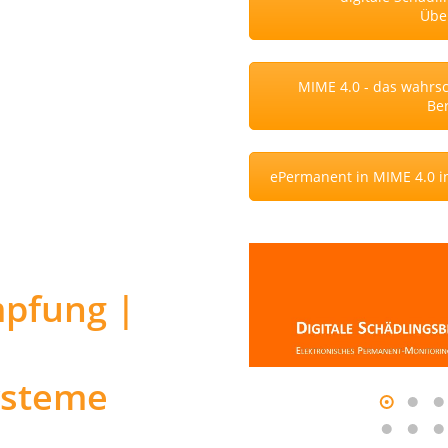
Übe
MIME 4.0 - das wahrsch
Ber
ePermanent in MIME 4.0 in
pfung |
ysteme