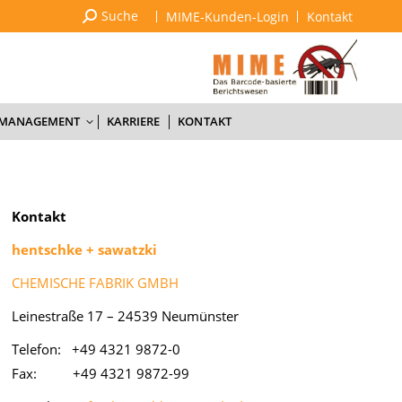
Suchen:
Suche
MIME-Kunden-Login
Kontakt
SACHKUNDE & SCHULUNGEN
QUALITÄTSMANAGEMENT
KARRIERE
KONTAKT
SMANAGEMENT
KARRIERE
KONTAKT
Kon­takt
hentsch­ke + sa­watz­ki
CHEMISCHE FABRIK GMBH
Lei­ne­stra­ße 17 – 24539 Neu­müns­ter
Te­le­fon: +49 4321 9872-0
Fax: +49 4321 9872-99