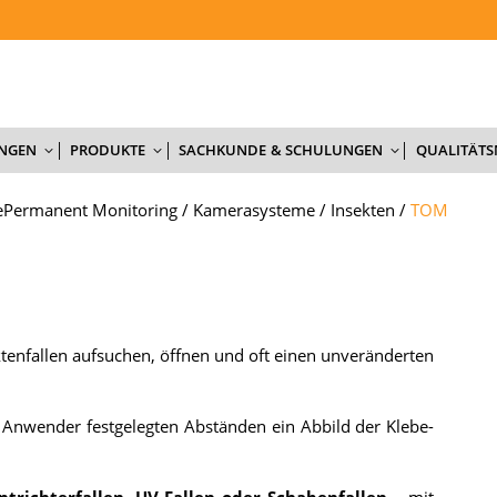
NTERNEHMEN
AKTUELLES
DIENSTLEISTUNGEN
PRODUKTE
UNGEN
PRODUKTE
SACHKUNDE & SCHULUNGEN
QUALITÄT
ePermanent Monitoring
/
Kamerasysteme
/
Insekten
/
TOM
en­fal­len auf­su­chen, öff­nen und oft ei­nen un­ver­än­der­ten
An­wen­der fest­ge­leg­ten Ab­stän­den ein Ab­bild der Kle­be­