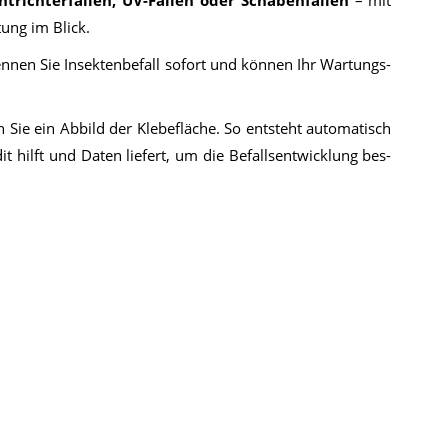
­rich­ter­fal­len, UV-Fal­len oder Scha­ben­fal­len
– mit
­tung im Blick.
n­nen Sie In­sek­ten­be­fall so­fort und kön­nen Ihr War­tungs­
ten Sie ein Ab­bild der Kle­be­flä­che. So ent­steht au­to­ma­tisch
dit hilft und Da­ten lie­fert, um die Be­falls­ent­wick­lung bes­