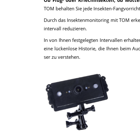
Ob Flug- oder Krie­ch­in­sek­ten, ob Mot­tent
TOM be­hal­ten Sie jede In­sek­ten-Fang­vor­rich
Durch das In­sek­ten­mo­ni­to­ring mit TOM er­ke
in­ter­vall re­du­zie­ren.
In von Ih­nen fest­ge­leg­ten In­ter­val­len er­hal­
eine lü­cken­lo­se His­to­rie, die Ih­nen beim Au­
ser zu ver­ste­hen.