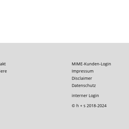
akt
MIME-Kunden-Login
iere
Impressum
Disclaimer
Datenschutz
interner Login
© h + s 2018-2024