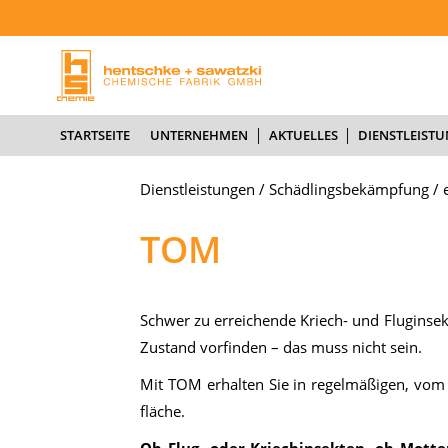
STARTSEITE
U
STARTSEITE
UNTERNEHMEN
AKTUELLES
DIENSTLEIST
Dienstleistungen
/
Schädlingsbekämpfung
/
TOM
Schwer zu er­rei­chen­de Kriech- und Flug­in­sek­t
Zu­stand vor­fin­den – das muss nicht sein.
Mit TOM er­hal­ten Sie in re­gel­mä­ßi­gen, vom 
flä­che.