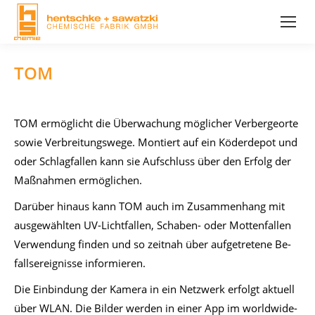
TOM
TOM er­mög­licht die Über­wa­chung mög­li­cher Ver­ber­ge­or­te
so­wie Ver­brei­tungs­we­ge. Mon­tiert auf ein Kö­der­de­pot und
oder Schlag­fal­len kann sie Auf­schluss über den Er­folg der
Maß­nah­men er­mög­li­chen.
Dar­über hin­aus kann TOM auch im Zu­sam­men­hang mit
aus­ge­wähl­ten UV-Licht­fal­len, Scha­ben- oder Mot­ten­fal­len
Ver­wen­dung fin­den und so zeit­nah über auf­ge­tre­te­ne Be­
falls­er­eig­nis­se in­for­mie­ren.
Die Ein­bin­dung der Ka­me­ra in ein Netz­werk er­folgt ak­tu­ell
über WLAN. Die Bil­der wer­den in ei­ner App im world­wi­de­