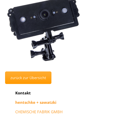
zurück zur Übersicht
Kon­takt
hentsch­ke + sa­watz­ki
CHEMISCHE FABRIK GMBH