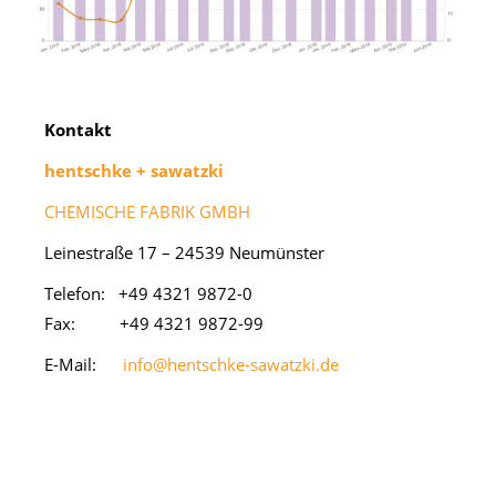
Kon­takt
hentsch­ke + sa­watz­ki
CHEMISCHE FABRIK GMBH
Lei­ne­stra­ße 17 – 24539 Neu­müns­ter
Te­le­fon: +49 4321 9872-0
Fax: +49 4321 9872-99
E-Mail:
info@hentschke-sawatzki.de