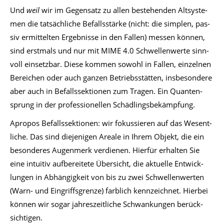
Und
weil
wir im Ge­gen­satz zu al­len be­ste­hen­den Alt­sys­te­
men die tat­säch­li­che Be­falls­stär­ke (nicht: die sim­plen, pas­
siv er­mit­tel­ten Er­geb­nis­se in den Fal­len) mes­sen kön­nen,
sind erst­mals und nur mit MIME 4.0 Schwel­len­wer­te sinn­
voll ein­setz­bar. Die­se kom­men so­wohl in Fal­len, ein­zel­nen
Be­rei­chen oder auch gan­zen Be­triebs­stät­ten, ins­be­son­de­re
aber auch in Be­falls­sek­tio­nen zum Tra­gen. Ein Quan­ten­
sprung in der pro­fes­sio­nel­len Schäd­lings­be­kämp­fung.
Apro­pos Be­falls­sek­tio­nen: wir fo­kus­sie­ren auf das We­sent­
li­che. Das sind die­je­ni­gen Area­le in Ih­rem Ob­jekt, die ein
be­son­de­res Au­gen­merk ver­die­nen. Hier­für er­hal­ten Sie
eine in­tui­tiv auf­be­rei­te­te Über­sicht, die ak­tu­el­le Ent­wick­
lun­gen in Ab­hän­gig­keit von bis zu zwei Schwel­len­wer­ten
(Warn- und Ein­griffs­gren­ze) farb­lich kenn­zeich­net. Hier­bei
kön­nen wir so­gar jah­res­zeit­li­che Schwan­kun­gen be­rück­
sich­ti­gen.