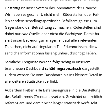
Un­strit­tig ist un­ser Sys­tem das in­no­va­tivs­te der Bran­che.
Wir ha­ben es ge­schafft, nicht mehr Kö­der­stel­len oder Fal­
len son­dern schäd­lings­spe­zi­fi­sche Be­falls­er­eig­nis­se zum
Ge­gen­stand der Be­trach­tung zu ma­chen. Kö­der­stel­len sind
da­bei nur
eine
Quel­le, aber nicht die Wich­tigs­te. Da­mit ba­
siert un­ser Be­treu­ungs­ma­nage­ment auf al­len re­le­van­ten
Tat­sa­chen, nicht auf sin­gu­lä­ren Teil-Er­kennt­nis­sen, die we­
sent­li­che In­for­ma­tio­nen bis­lang un­be­rück­sich­tigt lie­ßen.
Sämt­li­che Er­eig­nis­se wer­den fol­ge­rich­tig in un­se­rem
brand­neu­en Da­sh­board
schäd­lings­spe­zi­fisch
dar­ge­stellt,
zu­dem wer­den Sie vom Da­sh­board bis ins kleins­te De­tail in
alle wei­te­ren Sta­tis­ti­ken ver­linkt.
Au­ßer­dem flie­ßen
alle
Be­falls­er­eig­nis­se in die Dar­stel­lung
des Be­fall­strends (Trend­ana­ly­se) ein. Ge­wich­tet und zeit­lich
re­fe­ren­ziert, und da­mit nicht län­ger sta­tis­tisch ver­fälscht.