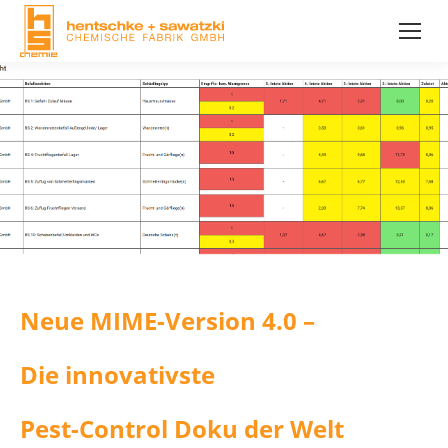
Neue MIME-Ver­si­on 4.0 –
Die in­no­va­tivs­te
Pest-Con­trol Doku der Welt