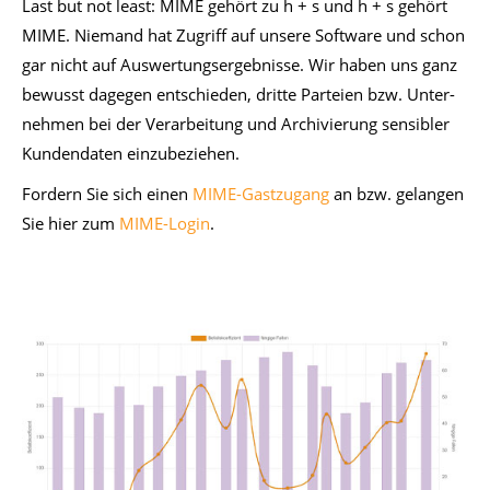
Last but not least: MIME ge­hört zu h + s und h + s ge­hört
MIME. Nie­mand hat Zu­griff auf un­se­re Soft­ware und schon
gar nicht auf Aus­wer­tungs­er­geb­nis­se. Wir ha­ben uns ganz
be­wusst da­ge­gen ent­schie­den, drit­te Par­tei­en bzw. Un­ter­
neh­men bei der Ver­ar­bei­tung und Ar­chi­vie­rung sen­si­bler
Kun­den­da­ten ein­zu­be­zie­hen.
For­dern Sie sich ei­nen
MIME-Gastzugang
an bzw. ge­lan­gen
Sie hier zum
MIME-Login
.