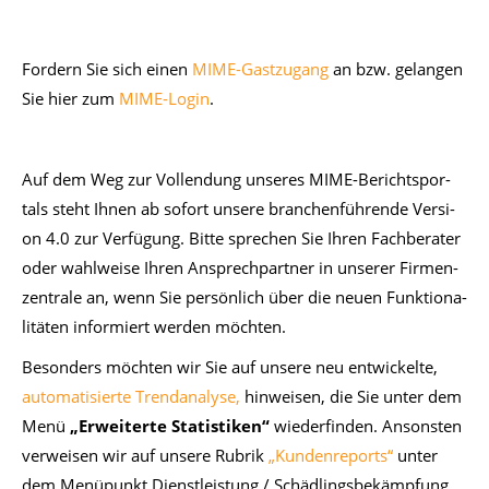
For­dern Sie sich ei­nen
MIME-Gastzugang
an bzw. ge­lan­gen
Sie hier zum
MIME-Login
.
Auf dem Weg zur Voll­endung un­se­res MIME-Be­richt­spor­
tals steht Ih­nen ab so­fort un­se­re bran­chen­füh­ren­de Ver­si­
on 4.0 zur Ver­fü­gung. Bit­te spre­chen Sie Ih­ren Fach­be­ra­ter
oder wahl­wei­se Ih­ren An­sprech­part­ner in un­se­rer Fir­men­
zen­tra­le an, wenn Sie per­sön­lich über die neu­en Funk­tio­na­
li­tä­ten in­for­miert wer­den möch­ten.
Be­son­ders möch­ten wir Sie auf un­se­re neu ent­wi­ckel­te,
automatisierte Trendanalyse,
hin­wei­sen, die Sie un­ter dem
Menü
„Er­wei­ter­te Sta­tis­ti­ken“
wie­der­fin­den. An­sons­ten
ver­wei­sen wir auf un­se­re Ru­brik
„Kundenreports“
un­ter
dem Me­nü­punkt Dienst­leis­tung / Schäd­lings­be­kämp­fung.