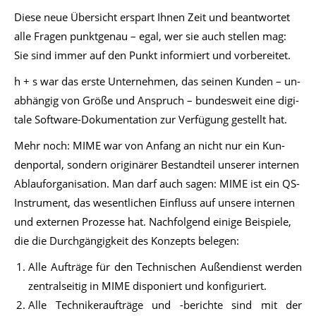
Die­se neue Über­sicht er­spart Ih­nen Zeit und be­ant­wor­tet
alle Fra­gen punkt­ge­nau – egal, wer sie auch stel­len mag:
Sie sind im­mer auf den Punkt in­for­miert und vor­be­rei­tet.
h + s war das ers­te Un­ter­neh­men, das sei­nen Kun­den – un­
ab­hän­gig von Grö­ße und An­spruch – bun­des­weit eine di­gi­
ta­le Soft­ware-Do­ku­men­ta­ti­on zur Ver­fü­gung ge­stellt hat.
Mehr noch: MIME war von An­fang an nicht nur ein Kun­
den­por­tal, son­dern ori­gi­nä­rer Be­stand­teil un­se­rer in­ter­nen
Ab­lauf­or­ga­ni­sa­ti­on. Man darf auch sa­gen: MIME ist ein QS-
In­stru­ment, das we­sent­li­chen Ein­fluss auf un­se­re in­ter­nen
und ex­ter­nen Pro­zes­se hat. Nach­fol­gend ei­ni­ge Bei­spie­le,
die die Durch­gän­gig­keit des Kon­zepts be­le­gen:
Alle Aufträge für den Technischen Außendienst werden
zentralseitig in MIME disponiert und konfiguriert.
Alle Technikeraufträge und -berichte sind mit der