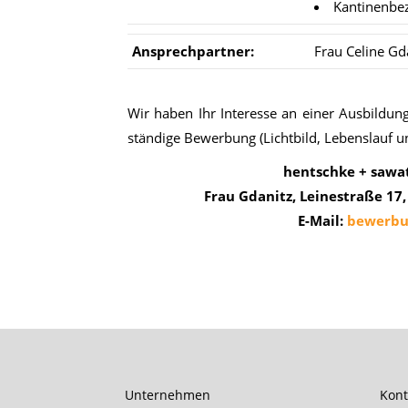
Kantinenbe
An­sprech­part­ner:
Frau Celine Gd
Wir ha­ben Ihr In­ter­es­se an ei­ner Aus­bil­du
stän­di­ge Be­wer­bung (Licht­bild, Le­bens­lauf un
hentschke + sawa
Frau Gdanitz, Leinestraße 17
E-Mail:
bewerbu
Unternehmen
Kont