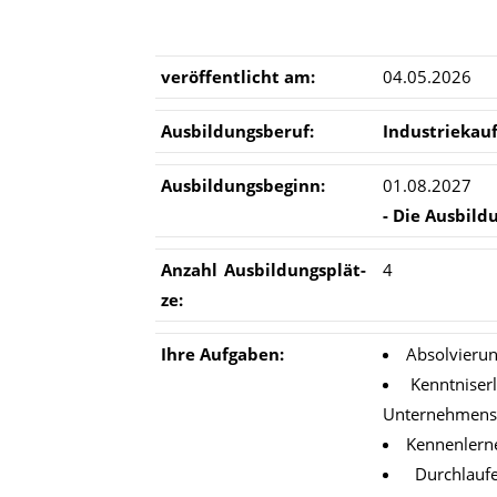
ver­öf­fent­licht am:
04.05.2026
Aus­bil­dungs­be­ruf:
In­dus­trie­kau
Aus­bil­dungs­be­ginn:
01.08.2027
- Die Aus­bil­d
An­zahl Aus­bil­dungs­plät­
4
ze:
Ihre Auf­ga­ben:
Absolvierun
Kenntniser
Unternehmens
Kennenlern
Durchlauf