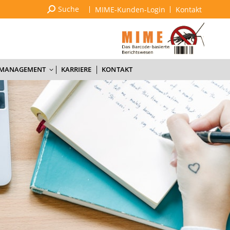
Suchen:
Suche
MIME-Kunden-Login
Kontakt
SACHKUNDE & SCHULUNGEN
QUALITÄTSMANAGEMENT
KARRIERE
KONTAKT
SMANAGEMENT
KARRIERE
KONTAKT