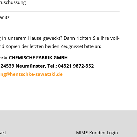
zuschussung
anitz
ng in un­se­rem Hau­se ge­weckt? Dann rich­ten Sie Ihre voll­
d Ko­pi­en der letz­ten bei­den Zeug­nis­se) bit­te an:
tzki CHEMISCHE FABRIK GMBH
, 24539 Neumünster, Tel.: 04321 9872-352
ng@hentschke-sawatzki.de
akt
MIME-Kunden-Login