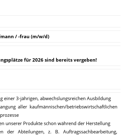
f­mann / -frau (m/​w/​d)
ungs­plät­ze für 2026 sind be­reits ver­ge­ben!
g einer 3-jährigen, abwechslungsreichen Ausbildung
langung aller kaufmännischen/betriebswirtschaftlichen
prozesse
en unserer Produkte schon während der Herstellung
en der Abteilungen, z. B. Auftragssachbearbeitung,