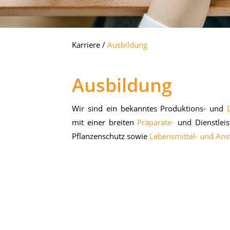
Karriere
/
Ausbildung
Ausbildung
Wir sind ein be­kann­tes Pro­duk­ti­ons- und
mit ei­ner brei­ten
Präparate-
und Dienst­leis­t
Pflan­zen­schutz so­wie
Lebensmittel- und Ans