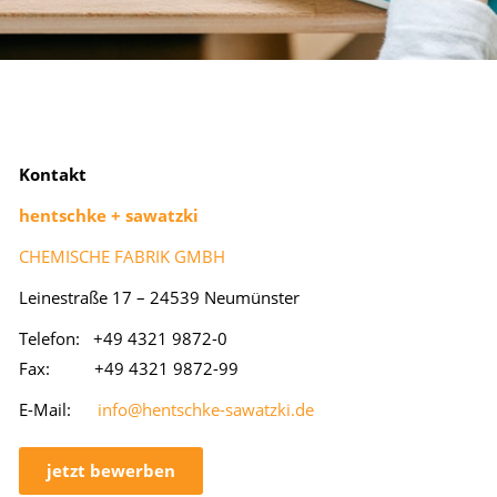
Kon­takt
hentsch­ke + sa­watz­ki
CHEMISCHE FABRIK GMBH
Lei­ne­stra­ße 17 – 24539 Neu­müns­ter
Te­le­fon: +49 4321 9872-0
Fax: +49 4321 9872-99
E-Mail:
info@hentschke-sawatzki.de
jetzt bewerben