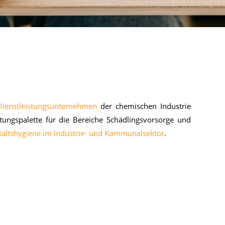
Dienstleistungsunternehmen
der che­mi­schen In­dus­trie
ungs­pa­let­te für die Be­rei­che Schäd­lings­vor­sor­ge und
taltshygiene im Industrie- und Kommunalsektor
.