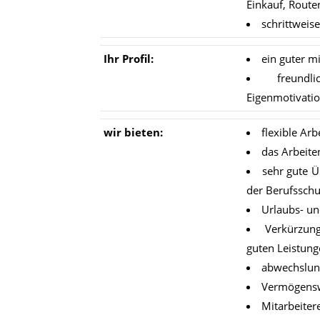
Einkauf, Rout
schrittweis
Ihr Pro­fil:
ein guter m
freundl
Eigenmotivati
wir bie­ten:
flexible Arbe
das Arbeite
sehr gute Ü
der Berufsschu
Urlaubs- u
Verkürzun
guten Leistun
abwechslung
Vermögensw
Mitarbeiter