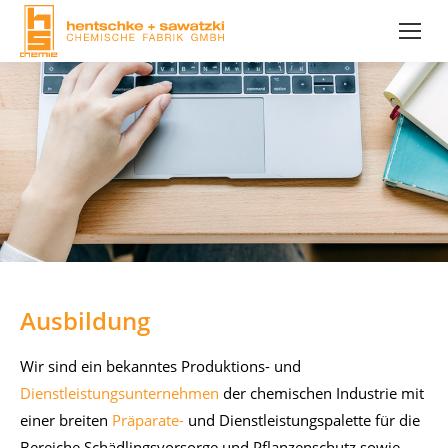
Ausbildung
Wir sind ein be­kann­tes Pro­duk­ti­ons- und
Dienstleistungsunternehmen
der che­mi­schen In­dus­trie mit
ei­ner brei­ten
Präparate-
und Dienst­leis­tungs­pa­let­te für die
Be­rei­che Schäd­lings­vor­sor­ge und Pflan­zen­schutz so­wie