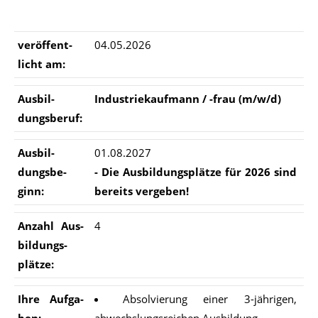
ver­öf­fent­
04.05.2026
licht am:
Aus­bil­
In­dus­trie­kauf­mann / -frau (m/​w/​d)
dungs­be­ruf:
Aus­bil­
01.08.2027
dungs­be­
- Die Aus­bil­dungs­plät­ze für 2026 sind
ginn:
be­reits ver­ge­ben!
An­zahl Aus­
4
bil­dungs­
plät­ze:
Ihre Auf­ga­
Absolvierung einer 3-jährigen,
ben:
abwechslungsreichen Ausbildung