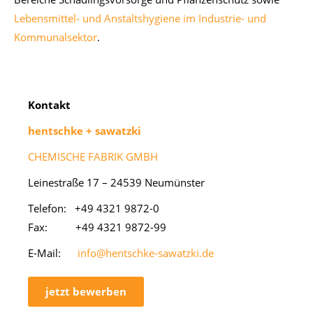
Lebensmittel- und Anstaltshygiene im Industrie- und
Kommunalsektor
.
Kon­takt
hentsch­ke + sa­watz­ki
CHEMISCHE FABRIK GMBH
Lei­ne­stra­ße 17 – 24539 Neu­müns­ter
Te­le­fon: +49 4321 9872-0
Fax: +49 4321 9872-99
E-Mail:
info@hentschke-sawatzki.de
jetzt bewerben