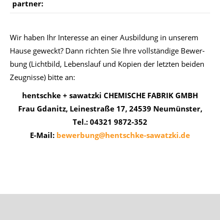
part­ner:
Wir ha­ben Ihr In­ter­es­se an ei­ner Aus­bil­dung in un­se­rem
Hau­se ge­weckt? Dann rich­ten Sie Ihre voll­stän­di­ge Be­wer­
bung (Licht­bild, Le­bens­lauf und Ko­pi­en der letz­ten bei­den
Zeug­nis­se) bit­te an:
hentschke + sawatzki CHEMISCHE FABRIK GMBH
Frau Gdanitz, Leinestraße 17, 24539 Neumünster,
Tel.: 04321 9872-352
E-Mail:
bewerbung@hentschke-sawatzki.de