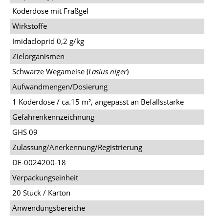
Kö­der­do­se mit Fraß­gel
Wirkstoffe
Imi­d­a­clo­prid 0,2 g/​kg
Zielorganismen
Schwar­ze Wega­mei­se (
Lasius niger
)
Aufwandmengen/Dosierung
1 Kö­der­do­se / ca.15 m², an­ge­passt an Be­falls­stär­ke
Gefahrenkennzeichnung
GHS 09
Zulassung/Anerkennung/Registrierung
DE-0024200-18
Verpackungseinheit
20 Stück / Kar­ton
Anwendungsbereiche