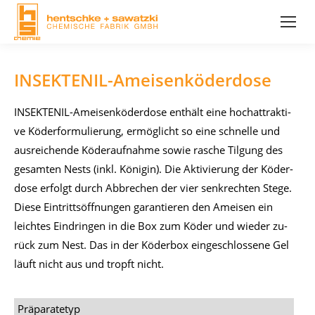
INSEKTENIL-Ameisenköderdose
IN­SEK­TE­NIL-Amei­sen­kö­der­do­se ent­hält eine hoch­at­trak­ti­
ve Kö­der­for­mu­lie­rung, er­mög­licht so eine schnel­le und
aus­rei­chen­de Kö­der­auf­nah­me so­wie ra­sche Til­gung des
ge­sam­ten Nests (inkl. Kö­ni­gin). Die Ak­ti­vie­rung der Kö­der­
do­se er­folgt durch Ab­bre­chen der vier senk­rech­ten Ste­ge.
Die­se Ein­tritts­öff­nun­gen ga­ran­tie­ren den Amei­sen ein
leich­tes Ein­drin­gen in die Box zum Kö­der und wie­der zu­
rück zum Nest. Das in der Kö­der­box ein­ge­schlos­se­ne Gel
läuft nicht aus und tropft nicht.
Präparatetyp