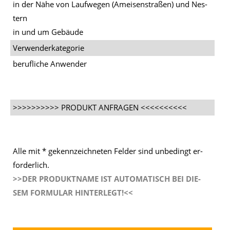
in der Nähe von Lauf­we­gen (Amei­sen­stra­ßen) und Nes­
tern
in und um Ge­bäu­de
Verwenderkategorie
be­ruf­li­che An­wen­der
>>>>>>>>>> PRODUKT ANFRAGEN <<<<<<<<<<
Alle mit * ge­kenn­zeich­ne­ten Fel­der sind un­be­dingt er­
for­der­lich.
>>DER PRO­DUKT­NA­ME IST AU­TO­MA­TISCH BEI DIE­
SEM FOR­MU­LAR HIN­TER­LEGT!<<