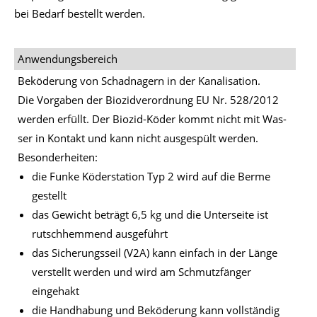
bei Be­darf be­stellt wer­den.
Anwendungsbereich
Be­kö­de­rung von Schad­na­gern in der Ka­na­li­sa­ti­on.
Die Vor­ga­ben der Bio­zid­ver­ord­nung EU Nr. 528/​2012
wer­den er­füllt. Der Bio­zid-Kö­der kommt nicht mit Was­
ser in Kon­takt und kann nicht aus­ge­spült wer­den.
Be­son­der­hei­ten:
die Funke Köderstation Typ 2 wird auf die Berme
gestellt
das Gewicht beträgt 6,5 kg und die Unterseite ist
rutschhemmend ausgeführt
das Sicherungsseil (V2A) kann einfach in der Länge
verstellt werden und wird am Schmutzfänger
eingehakt
die Handhabung und Beköderung kann vollständig