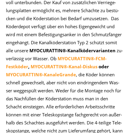
voll un­ter­bun­den. Der Kauf von zu­sätz­li­chen Ver­rie­ge­
lungs­plat­ten er­mög­licht es, meh­re­re Schäch­te zu be­stü­
cken und die Kö­der­sta­ti­on bei Be­darf um­zu­set­zen. Das
Kö­der­de­pot ver­fügt über ein ho­hes Ei­gen­ge­wicht und
wird mit ei­nem Be­fes­ti­gungs­an­ker in den Schmutz­fän­ger
ein­ge­hängt. Die Ka­nal­kö­der­sta­ti­on Typ 2 schützt so­mit
alle un­se­re
MYO­CU­RAT­TIN®-Ka­nal­kö­der­va­ri­an­ten
zu­
ver­läs­sig vor Was­ser. Ob
MYOCURATTIN®-FCM-
Festköder
,
MYOCURATTIN®-Kanal-Diskus
oder
MYOCURATTIN®-KanaleGrande
, die Kö­der kön­nen
schnell ge­wech­selt, aber nicht von ein­drin­gen­dem Was­
ser weg­ge­spült wer­den. We­der für die Mon­ta­ge noch für
das Nach­fül­len der Kö­der­sta­ti­on muss man in den
Schacht ein­stei­gen. Alle er­for­der­li­chen Ar­beits­schrit­te
kön­nen mit ei­ner Te­le­skop­stan­ge fach­ge­recht von au­ßer­
halb des Schach­tes aus­ge­führt wer­den. Die 4-tei­li­ge Te­le­
skop­stan­ge, wel­che nicht zum Lie­fer­um­fang ge­hört, kann