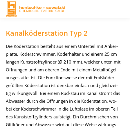
Kanalköderstation Typ 2
Die Kö­der­sta­ti­on be­steht aus ei­nem Un­ter­teil mit An­ker­
plat­te, Kö­der­schwim­mer, Kö­der­hal­ter und ei­nem 25 cm
lan­gen Kunst­stoff­zy­lin­der (Ø 210 mm), wel­cher un­ten mit
Öff­nun­gen und am obe­ren Ende mit ei­nem Me­tall­bü­gel
aus­ge­stat­tet ist. Die Funk­ti­ons­wei­se der mit Fraß­kö­der
ge­füll­ten Kö­der­sta­ti­on ist denk­bar ein­fach und gleich­zei­
tig wir­kungs­voll: Bei ei­nem Rück­stau im Ka­nal strömt das
Ab­was­ser durch die Öff­nun­gen in die Kö­der­sta­ti­on, wo­
bei der Kö­der­schwim­mer in die Luft­bla­se im obe­ren Teil
des Kunst­stoff­zy­lin­ders auf­steigt. Ein Durch­mi­schen von
Gift­kö­der und Ab­was­ser wird auf die­se Wei­se wir­kungs­