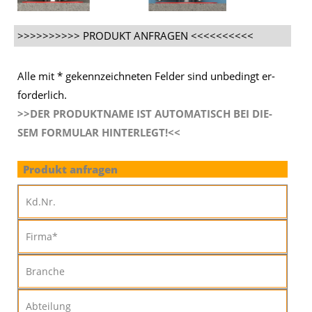
>>>>>>>>>> PRODUKT ANFRAGEN <<<<<<<<<<
Alle mit * ge­kenn­zeich­ne­ten Fel­der sind un­be­dingt er­
for­der­lich.
>>DER PRO­DUKT­NA­ME IST AU­TO­MA­TISCH BEI DIE­
SEM FOR­MU­LAR HIN­TER­LEGT!<<
Produkt anfragen